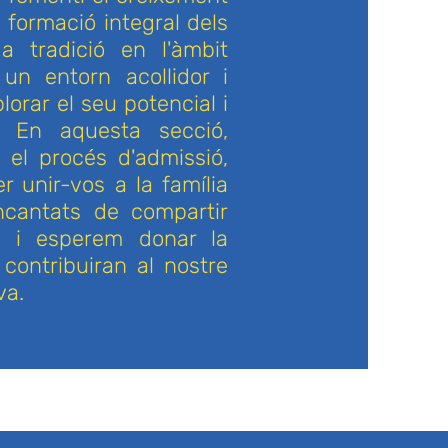
a formació integral dels
a tradició en l'àmbit
 un entorn acollidor i
orar el seu potencial i
s. En aquesta secció,
 el procés d'admissió,
er unir-vos a la família
cantats de compartir
s i esperem donar la
ontribuiran al nostre
va.