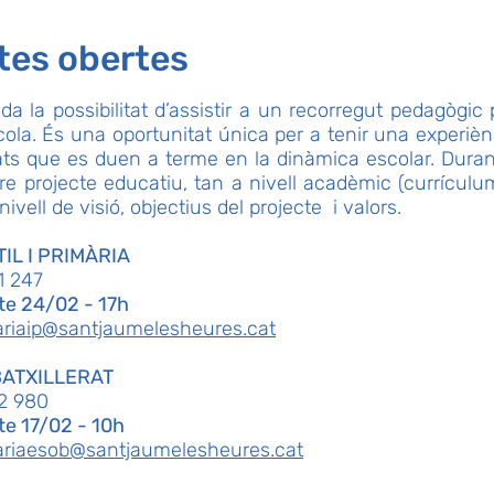
tes obertes
da la possibilitat d’assistir a un recorregut pedagògic 
cola. És una oportunitat única per a tenir una experiènc
tats que es duen a terme en la dinàmica escolar. Duran
re projecte educatiu, tan a nivell acadèmic (currículum
ivell de visió, objectius del projecte i valors.
IL I PRIMÀRIA
1 247
te 24/02 - 17h
ariaip@santjaumelesheures.cat
BATXILLERAT
2 980
te 17/02 - 10h
ariaesob@santjaumelesheures.cat