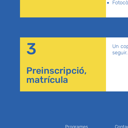
Fotocòp
3
Un cop
seguir.
Preinscripció,
matrícula
Programes
Conta