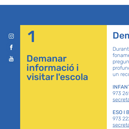
1
Dem
Durant
foname
Demanar
pregun
informació i
profund
un reco
visitar l'escola
INFANT
973 26
secret
ESO I 
973 22
secret