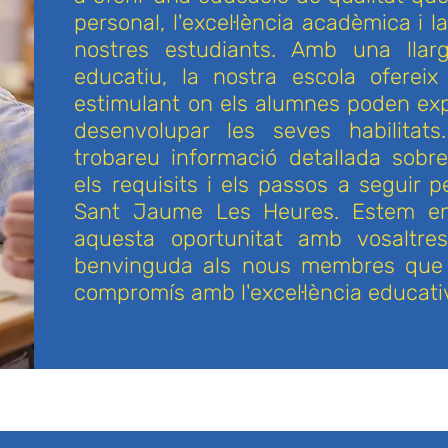
personal, l'excel·lència acadèmica i l
nostres estudiants. Amb una llarg
educatiu, la nostra escola ofereix
estimulant on els alumnes poden expl
desenvolupar les seves habilitat
trobareu informació detallada sobre
els requisits i els passos a seguir p
Sant Jaume Les Heures. Estem en
aquesta oportunitat amb vosaltre
benvinguda als nous membres que c
compromís amb l'excel·lència educati