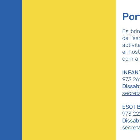
Por
Es brin
de l’es
activi
el nost
com a n
INFANT
973 26
Dissab
secret
ESO I 
973 22
Dissab
secret