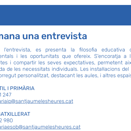
ana una entrevista
 l'entrevista, es presenta la filosofia educativa d
ntals i les oportunitats que ofereix. S'encoratja a l
tes i compartir les seves expectatives, permetent a
a de les necessitats individuals. Les instal·lacions del
rregut personalitzat, destacant les aules, i altres esp
IL I PRIMÀRIA
1 247
ariaip@santjaumelesheures.cat
BATXILLERAT
2 980
ariaesob@santjaumelesheures.cat