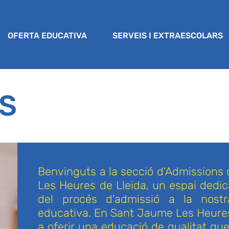
OFERTA EDUCATIVA
SERVEIS I EXTRAESCOLARS
S
Benvinguts a la secció d'Admissions 
Les Heures de Lleida, un espai dedic
del procés d'admissió a la nostr
educativa. En Sant Jaume Les Heur
a oferir una educació de qualitat qu