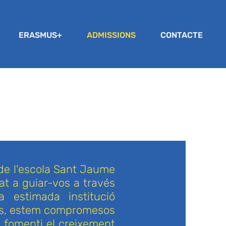
ERASMUS+
ADMISSIONS
CONTACTE
de l'escola Sant Jaume
at a guiar-vos a través
a estimada institució
es, estem compromesos
e fomenti el creixement