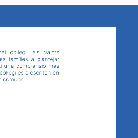
el col·legi, els valors
es famílies a plantejar
ixí una comprensió més
 col·legi es presenten en
ais comuns.