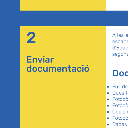
2
A les 
escan
d’Educ
segons 
Enviar
documentació
Doc
Full de
Dues f
Fotocò
Fotocò
Còpia 
Fotocòp
Dades 