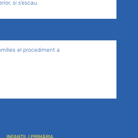
rior, si s’escau.
amílies el procediment a
INFANTIL I PRIMÀRIA